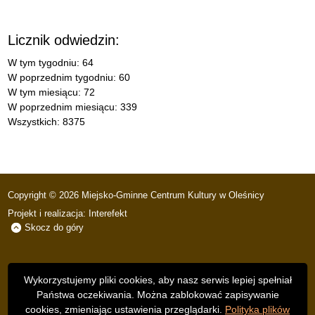
Licznik odwiedzin:
W tym tygodniu: 64
W poprzednim tygodniu: 60
W tym miesiącu: 72
W poprzednim miesiącu: 339
Wszystkich: 8375
Copyright © 2026 Miejsko-Gminne Centrum Kultury w Oleśnicy
Projekt i realizacja:
Interefekt
Skocz do góry
Wykorzystujemy pliki cookies, aby nasz serwis lepiej spełniał
Państwa oczekiwania. Można zablokować zapisywanie
cookies, zmieniając ustawienia przeglądarki.
Polityka plików