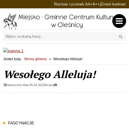
Ustaw domyślną czcionkę
Ustaw większą czcionkę
Ustaw największą cz
Rozmiar czcionek:
A
A+
A++
|
Zmień kontrast
Przejdź do głównej treści
Przejdź do wyszukiwarki
Wyszu
1
«
»
1
Jesteś tutaj:
Strona główna
Wesołego Alleluja!
Wesołego Alleluja!
Utworzono dnia 05.04.2023
Drukuj
Menu
FASCYNACJE