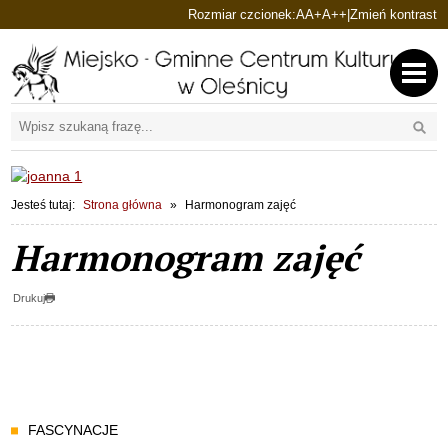
Ustaw domyślną czcionkę
Ustaw większą czcionkę
Ustaw największą cz
Rozmiar czcionek:
A
A+
A++
|
Zmień kontrast
Przejdź do głównej treści
Przejdź do wyszukiwarki
Wyszu
1
«
»
1
Jesteś tutaj:
Strona główna
Harmonogram zajęć
Harmonogram zajęć
Drukuj
Menu
FASCYNACJE