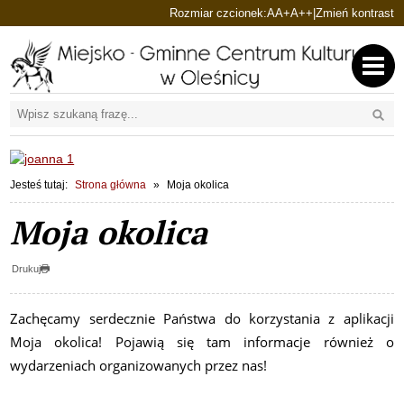
Ustaw domyślną czcionkę
Ustaw większą czcionkę
Ustaw największą cz
Rozmiar czcionek:
A
A+
A++
|
Zmień kontrast
Przejdź do głównej treści
Przejdź do wyszukiwarki
Wyszu
1
«
»
1
Jesteś tutaj:
Strona główna
Moja okolica
Moja okolica
Drukuj
Zachęcamy serdecznie Państwa do korzystania z aplikacji
Moja okolica! Pojawią się tam informacje również o
wydarzeniach organizowanych przez nas!