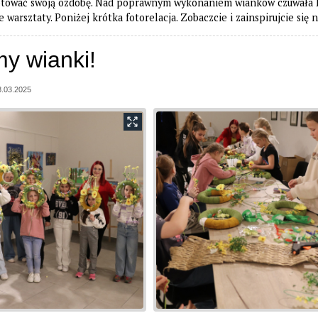
tować swoją ozdobę. Nad poprawnym wykonaniem wianków czuwała Pan
 warsztaty. Poniżej krótka fotorelacja. Zobaczcie i zainspirujcie się n
y wianki!
8.03.2025
iącu.
esień 2026
ierpień 2027