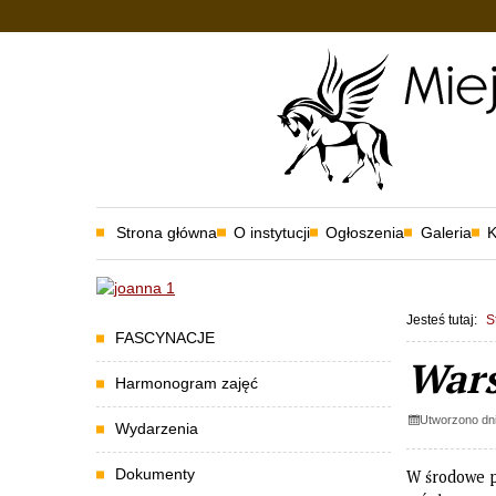
Przejdź do głównej treści
Przejdź do wyszukiwarki
Strona główna
O instytucji
Ogłoszenia
Galeria
K
1
«
1
Jesteś tutaj:
S
Menu
FASCYNACJE
Wars
Harmonogram zajęć
Utworzono dni
Wydarzenia
Dokumenty
W środowe p