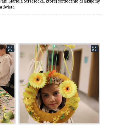
i Mariola Strzelecka, której serdecznie dziękujemy
a święta.