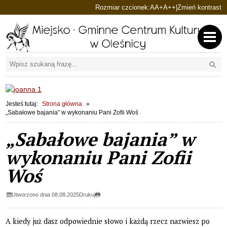
Ustaw domyślną czcionkę
Ustaw większą czcionkę
Ustaw największą cz
Rozmiar czcionek:
A
A+
A++
|
Zmień kontrast
Przejdź do głównej treści
Przejdź do wyszukiwarki
Wyszu
1
«
»
1
Jesteś tutaj:
Strona główna
„Sabałowe bajania” w wykonaniu Pani Zofii Woś
„Sabałowe bajania” w
wykonaniu Pani Zofii
Woś
Utworzono dnia 08.08.2025
Drukuj
A kiedy już dasz odpowiednie słowo i każdą rzecz nazwiesz po