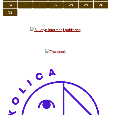
24
25
26
27
28
29
30
31
Bannery boczne