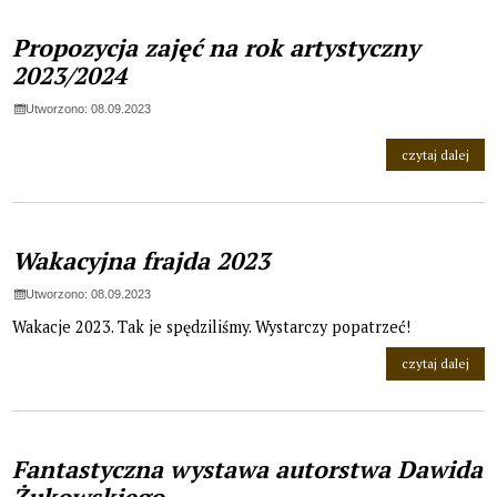
Propozycja zajęć na rok artystyczny
2023/2024
Utworzono: 08.09.2023
na t
czytaj dalej
Wakacyjna frajda 2023
Utworzono: 08.09.2023
Wakacje 2023. Tak je spędziliśmy. Wystarczy popatrzeć!
na t
czytaj dalej
Fantastyczna wystawa autorstwa Dawida
Żukowskiego