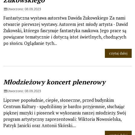
Utworzono: 08.09.2023
Fantastyczna wystawa autorstwa Dawida Żukowskiego Za nami
otwarcie pierwszej wystawy. Autorem jest młody artysta - Dawid
Żukowski, którego fascynuje fantastyka naukowa. Jego prace są
powiązane tematycznie i dotyczą istot świetlnych, chodzących
po słońcu. Oglądanie tych...
na t
czytaj dalej
Młodzieżowy koncert plenerowy
Utworzono: 08.09.2023
Lipcowe popołudnie, ciepłe, słoneczne, przed budynkim
Centrum Kultury - spędziliśmy je bardzo przyjemnie, słuchając
pięknej muzyki i piosenek w wykonaniu naszej młodzieży. Swój
program artystyczny zaprezentowali: Wiktoria Nowosielska,
Patryk Janicki oraz Antonii Skórski....
na t