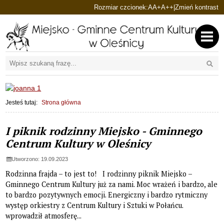
Ustaw domyślną czcionkę
Ustaw większą czcionkę
Ustaw największą cz
Rozmiar czcionek:
A
A+
A++
|
Zmień kontrast
Przejdź do głównej treści
Przejdź do wyszukiwarki
Wyszu
1
«
»
1
Jesteś tutaj:
Strona główna
Strona główna
Aktualności, strona 28 z 32
I piknik rodzinny Miejsko - Gminnego
Centrum Kultury w Oleśnicy
Utworzono: 19.09.2023
Rodzinna frajda – to jest to! I rodzinny piknik Miejsko –
Gminnego Centrum Kultury już za nami. Moc wrażeń i bardzo, ale
to bardzo pozytywnych emocji. Energiczny i bardzo rytmiczny
występ orkiestry z Centrum Kultury i Sztuki w Połańcu.
wprowadził atmosferę...