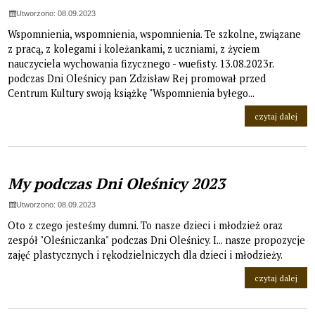
Utworzono: 08.09.2023
Wspomnienia, wspomnienia, wspomnienia. Te szkolne, związane
z pracą, z kolegami i koleżankami, z uczniami, z życiem
nauczyciela wychowania fizycznego - wuefisty. 13.08.2023r.
podczas Dni Oleśnicy pan Zdzisław Rej promował przed
Centrum Kultury swoją książkę "Wspomnienia byłego...
na t
czytaj dalej
My podczas Dni Oleśnicy 2023
Utworzono: 08.09.2023
Oto z czego jesteśmy dumni. To nasze dzieci i młodzież oraz
zespół "Oleśniczanka" podczas Dni Oleśnicy. I... nasze propozycje
zajęć plastycznych i rękodzielniczych dla dzieci i młodzieży.
na t
czytaj dalej