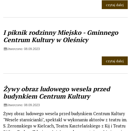
na t
czytaj dalej
I piknik rodzinny Miejsko - Gminnego
Centrum Kultury w Oleśnicy
Utworzono: 08.09.2023
na t
czytaj dalej
Żywy obraz ludowego wesela przed
budynkiem Centrum Kultury
Utworzono: 08.09.2023
Żywy obraz ludowego wesela przed budynkiem Centrum Kultury
"Wesele starościanki", spektakl w wykonaniu aktorów z teatru im.
S. Żeromskiego w Kielcach, Teatru Kasztelańskiego z Kij i Teatru