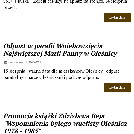
S65+ z Buska – Zdroju zasłużył na aplauz na stojąco. 14 sierpnia
przed...
na t
czytaj dalej
Odpust w parafii Wniebowzięcia
Najświętszej Marii Panny w Oleśnicy
Utworzono: 08.09.2023
15 sierpnia - ważna data dla mieszkańców Oleśnicy - odpust
parafialny. I nasze Oleśniczanki podczas odpustu.
na t
czytaj dalej
Promocja książki Zdzisława Reja
"Wspomnienia byłego wuefisty Oleśnica
1978 - 1985"