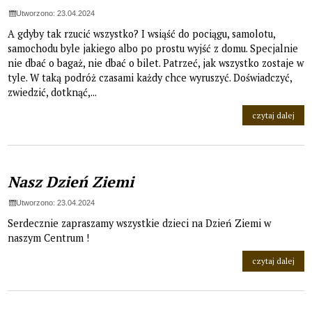
Utworzono: 23.04.2024
A gdyby tak rzucić wszystko? I wsiąść do pociągu, samolotu,
samochodu byle jakiego albo po prostu wyjść z domu. Specjalnie
nie dbać o bagaż, nie dbać o bilet. Patrzeć, jak wszystko zostaje w
tyle. W taką podróż czasami każdy chce wyruszyć. Doświadczyć,
zwiedzić, dotknąć,...
na t
czytaj dalej
Nasz Dzień Ziemi
Utworzono: 23.04.2024
Serdecznie zapraszamy wszystkie dzieci na Dzień Ziemi w
naszym Centrum !
na t
czytaj dalej