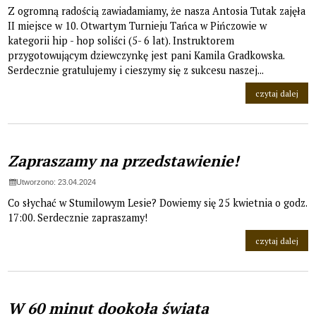
Z ogromną radością zawiadamiamy, że nasza Antosia Tutak zajęła
II miejsce w 10. Otwartym Turnieju Tańca w Pińczowie w
kategorii hip - hop soliści (5- 6 lat). Instruktorem
przygotowującym dziewczynkę jest pani Kamila Gradkowska.
Serdecznie gratulujemy i cieszymy się z sukcesu naszej...
na t
czytaj dalej
Zapraszamy na przedstawienie!
Utworzono: 23.04.2024
Co słychać w Stumilowym Lesie? Dowiemy się 25 kwietnia o godz.
17:00. Serdecznie zapraszamy!
na t
czytaj dalej
W 60 minut dookoła świata