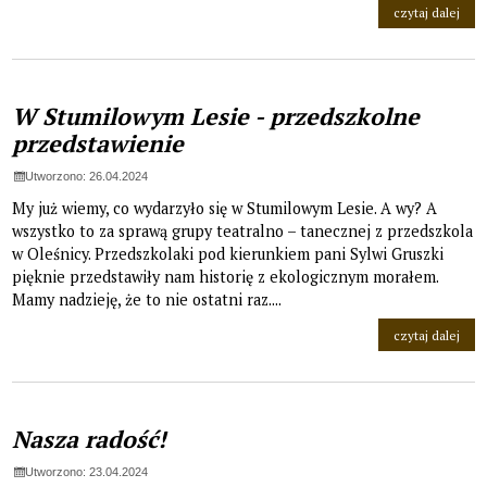
na t
czytaj dalej
W Stumilowym Lesie - przedszkolne
przedstawienie
Utworzono: 26.04.2024
My już wiemy, co wydarzyło się w Stumilowym Lesie. A wy? A
wszystko to za sprawą grupy teatralno – tanecznej z przedszkola
w Oleśnicy. Przedszkolaki pod kierunkiem pani Sylwi Gruszki
pięknie przedstawiły nam historię z ekologicznym morałem.
Mamy nadzieję, że to nie ostatni raz....
na t
czytaj dalej
Nasza radość!
Utworzono: 23.04.2024