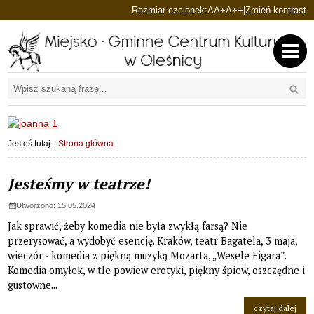
Ustaw domyślną czcionkę
Ustaw większą czcionkę
Ustaw największą cz
Rozmiar czcionek:
A
A+
A++
|
Zmień kontrast
Przejdź do głównej treści
Przejdź do wyszukiwarki
Wyszu
1
«
»
1
Jesteś tutaj:
Strona główna
Strona główna
Aktualności, strona 24 z 32
Jesteśmy w teatrze!
Utworzono: 15.05.2024
Jak sprawić, żeby komedia nie była zwykłą farsą? Nie
przerysować, a wydobyć esencję. Kraków, teatr Bagatela, 3 maja,
wieczór - komedia z piękną muzyką Mozarta, „Wesele Figara”.
Komedia omyłek, w tle powiew erotyki, piękny śpiew, oszczędne i
gustowne...
na t
czytaj dalej