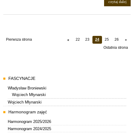
na t
czytaj dalej
Pierwsza strona
22
23
24
25
26
Ostatnia strona
Menu
FASCYNACJE
Władysław Broniewski
Wojciech Młynarski
Wojciech Młynarski
Harmonogram zajęć
Harmonogram 2025/2026
Harmonogram 2024/2025